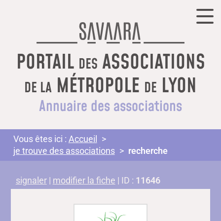
PORTAIL
ASSOCIATIONS
DES
MÉTROPOLE
LYON
DE LA
DE
Annuaire des associations
Vous êtes ici :
Accueil
je trouve des associations
recherche
signaler
|
modifier la fiche
| ID :
11646