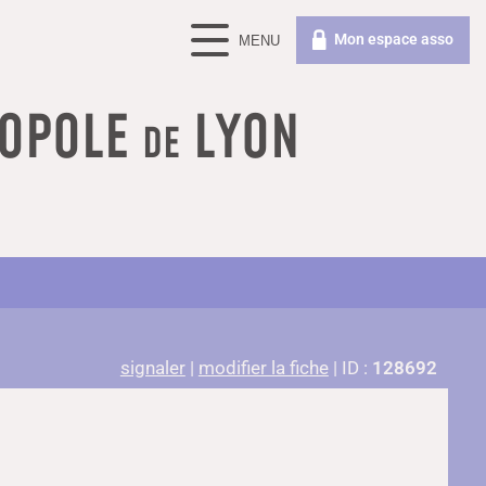
Mon espace asso
OPOLE
LYON
DE
signaler
|
modifier la fiche
| ID :
128692