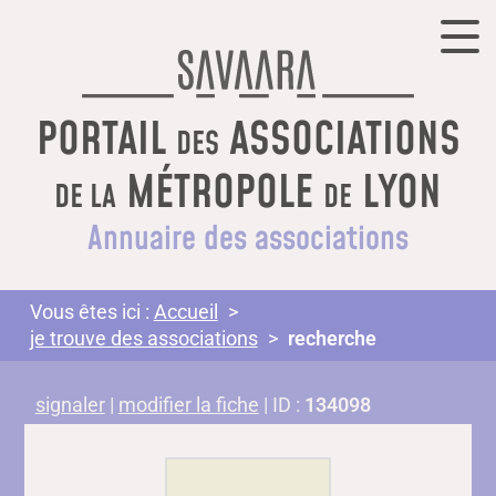
PORTAIL
ASSOCIATIONS
DES
MÉTROPOLE
LYON
DE LA
DE
Annuaire des associations
Vous êtes ici :
Accueil
je trouve des associations
recherche
signaler
|
modifier la fiche
| ID :
134098